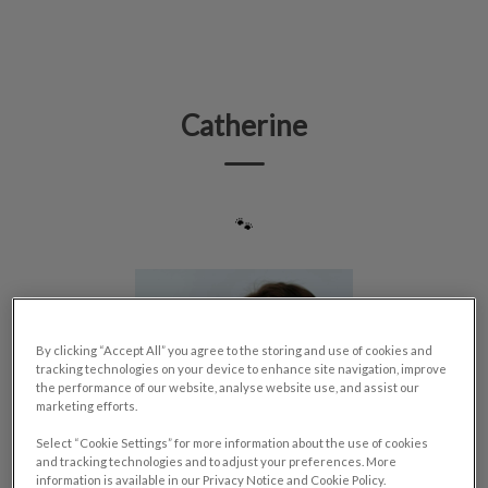
IvcPractices.HeaderNav.Search.Label
Envoyer
Catherine
🐾
By clicking “Accept All” you agree to the storing and use of cookies and
tracking technologies on your device to enhance site navigation, improve
the performance of our website, analyse website use, and assist our
marketing efforts.
Select “Cookie Settings” for more information about the use of cookies
and tracking technologies and to adjust your preferences. More
information is available in our Privacy Notice and Cookie Policy.