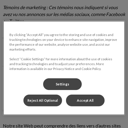
Témoins de marketing : Ces témoins nous indiquent si vous
avez vu nos annonces sur les médias sociaux, comme Facebook
ou Twitter.
By clicking “Accept All” you agree to the storing and use of cookies and
À propos de nous
tracking technologies on your device to enhance site navigation, improve
the performance of our website, analyse website use, and assist our
marketing efforts.
Le présent site Web est exploité par VetStrategy (ci-après
« VetStrategy », « nous » ou « nos »). L'adresse de notre
Select “Cookie Settings” for more information about the use of cookies
and tracking technologies and to adjust your preferences. More
entreprise enregistrée est VetStrategy, 7000 Pine Valley Drive,
information is available in our Privacy Notice and Cookie Policy.
Bureau 201, Woodbridge (Ontario) L4L 4Y8.
Settings
Notre site Web
Reject All Optional
Accept All
La présente politique relative aux témoins porte sur votre
utilisation de notre site Web et de nos applications.
Notre site Web peut comprendre des liens vers d’autres sites