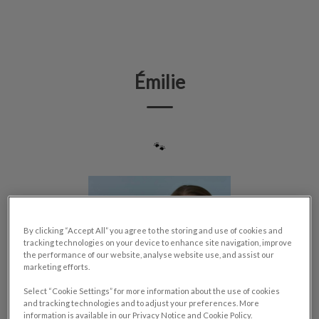
IvcPractices.HeaderNav.Search.Label
Envoyer
Émilie
🐾
By clicking “Accept All” you agree to the storing and use of cookies and
tracking technologies on your device to enhance site navigation, improve
the performance of our website, analyse website use, and assist our
marketing efforts.
Select “Cookie Settings” for more information about the use of cookies
and tracking technologies and to adjust your preferences. More
information is available in our Privacy Notice and Cookie Policy.