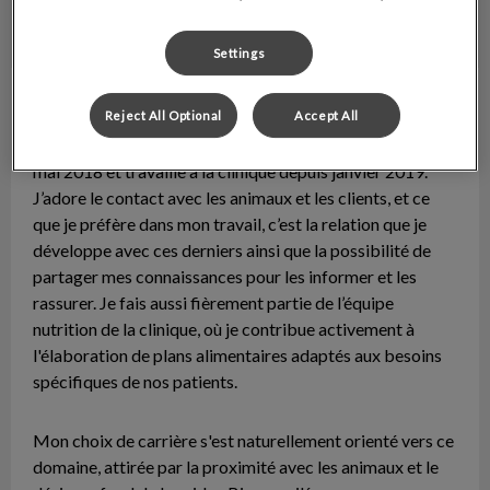
Settings
Émilie
Technicienne en santé animale
Reject All Optional
Accept All
Je suis diplômée de la Technique de santé animale depuis
mai 2018 et travaille à la clinique depuis janvier 2019.
J’adore le contact avec les animaux et les clients, et ce
que je préfère dans mon travail, c’est la relation que je
développe avec ces derniers ainsi que la possibilité de
partager mes connaissances pour les informer et les
rassurer. Je fais aussi fièrement partie de l’équipe
nutrition de la clinique, où je contribue activement à
l'élaboration de plans alimentaires adaptés aux besoins
spécifiques de nos patients.
Mon choix de carrière s'est naturellement orienté vers ce
domaine, attirée par la proximité avec les animaux et le