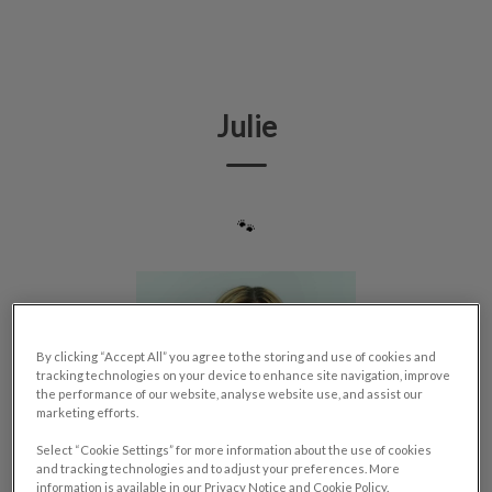
IvcPractices.HeaderNav.Search.Label
Envoyer
Julie
🐾
By clicking “Accept All” you agree to the storing and use of cookies and
tracking technologies on your device to enhance site navigation, improve
the performance of our website, analyse website use, and assist our
marketing efforts.
Select “Cookie Settings” for more information about the use of cookies
and tracking technologies and to adjust your preferences. More
information is available in our Privacy Notice and Cookie Policy.