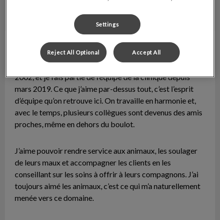
Settings
Julie
Technicienne en santé animale
Reject All Optional
Accept All
J’ai terminé mes études au Cégep de La Pocatière en
2002, et je fais partie de l’équipe de la clinique depuis
mars 2019. Ce que j’aime par-dessus tout, c’est l’esprit
d’équipe qu’on retrouve ici. On travaille en harmonie et,
avec le temps, plusieurs collègues sont devenus des amis
proches, même en dehors du boulot.
J’aime pouvoir rendre service aux animaux, les soulager
de leurs maux et accompagner les clients en les
conseillant sur les soins à offrir à leurs compagnons. J’ai
toujours aimé les animaux, c’est ce qui m’a naturellement
menée vers ce domaine.