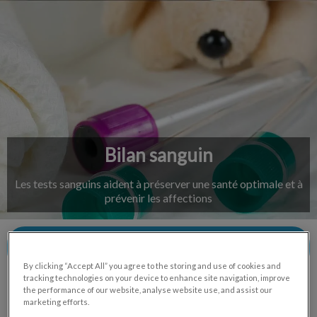
IvcPractices.HeaderNav.Search.Label
Envoyer
Bilan sanguin
Les tests sanguins aident à préserver une santé optimale et à
prévenir les affections
Contactez-nous
By clicking “Accept All” you agree to the storing and use of cookies and
tracking technologies on your device to enhance site navigation, improve
the performance of our website, analyse website use, and assist our
marketing efforts.