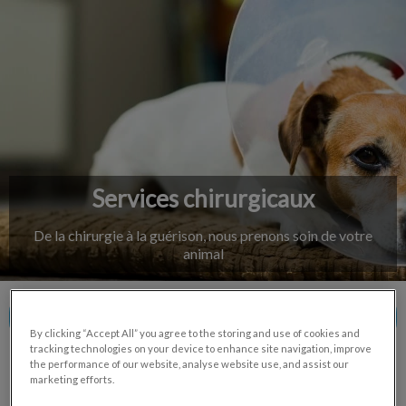
IvcPractices.HeaderNav.Search.Label
Envoyer
Services chirurgicaux
De la chirurgie à la guérison, nous prenons soin de votre
animal
Contactez-nous
By clicking “Accept All” you agree to the storing and use of cookies and
tracking technologies on your device to enhance site navigation, improve
the performance of our website, analyse website use, and assist our
marketing efforts.