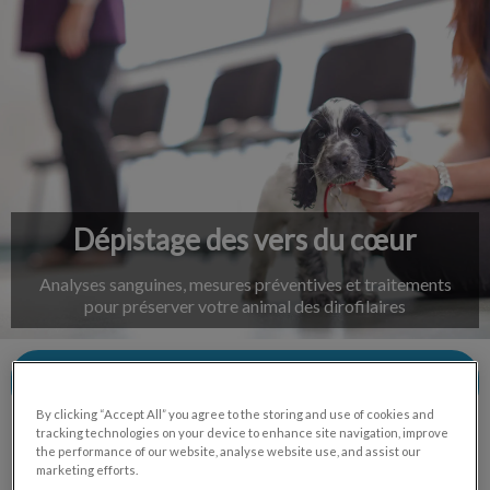
IvcPractices.HeaderNav.Search.Label
Envoyer
Dépistage des vers du cœur
Analyses sanguines, mesures préventives et traitements
pour préserver votre animal des dirofilaires
Contactez-nous
By clicking “Accept All” you agree to the storing and use of cookies and
tracking technologies on your device to enhance site navigation, improve
the performance of our website, analyse website use, and assist our
marketing efforts.