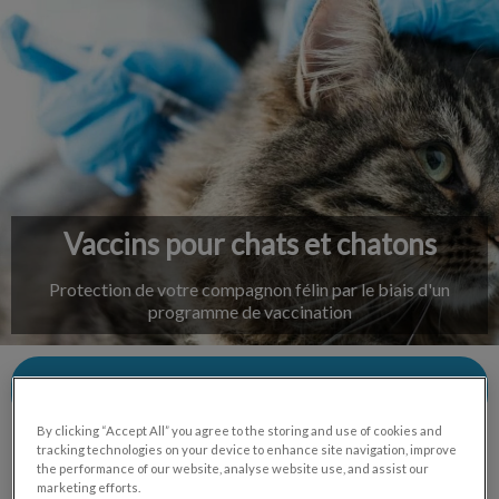
IvcPractices.HeaderNav.Search.Label
Envoyer
Vaccins pour chats et chatons
Protection de votre compagnon félin par le biais d'un
programme de vaccination
Contactez-nous
By clicking “Accept All” you agree to the storing and use of cookies and
tracking technologies on your device to enhance site navigation, improve
the performance of our website, analyse website use, and assist our
marketing efforts.